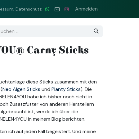
Downloads & Links
Hilfe
Wasserpanscher Tool
Anmelden
ressum, Datenschutz
OU® Carny Sticks
 Zuchtanlage diese Sticks zusammen mit den
 (
Neo Algen Sticks
und
Planty Sticks
). Die
NELEN4YOU habe ich bisher noch nicht in
noch Zusatzfutter von anderen Herstellern
fgebraucht ist, werde ich über die
RNELEN4YOU in meinem Blog berichten.
bin ich auf jeden Fall begeistert. Und meine