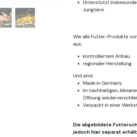
Unterstützt insbesond
Jungtiere
Wie alle Futter-Produkte v
aus:
kontrolliertem Anbau
regionaler Herstellung
Und sind:
Made in Germany
Im nachhaltigen, kliman
Öffnung wiederverschli
Verpackt in einer Werk
Die abgebildete Futtersch
jedoch
hier
separat erhält