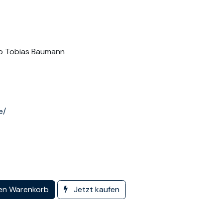
ipp Tobias Baumann
e/
en Warenkorb
Jetzt kaufen