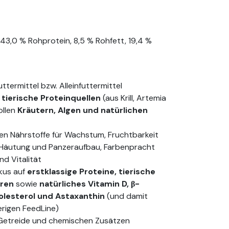
: 43,0 % Rohprotein, 8,5 % Rohfett, 19,4 %
ttermittel bzw. Alleinfuttermittel
tierische Proteinquellen
(aus Krill, Artemia
ollen
Kräutern, Algen und natürlichen
gten Nährstoffe für Wachstum, Fruchtbarkeit
 Häutung und Panzeraufbau, Farbenpracht
nd Vitalität
kus auf
erstklassige Proteine, tierische
ren
sowie
natürliches Vitamin D, β-
holesterol und Astaxanthin
(und damit
erigen FeedLine)
, Getreide und chemischen Zusätzen