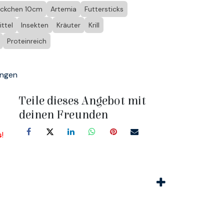
ckchen 10cm
Artemia
Futtersticks
ttel
Insekten
Kräuter
Krill
Proteinreich
ungen
Teile dieses Angebot mit
deinen Freunden
s
!