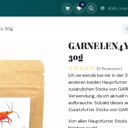
0
sdatenbank
Shop
Meine Zuchtanlage
Unternehmen
AGBs, Imp
ks 30g
GARNELEN4Y
30g
(0 Rezension)
Ich verwende bei mir in der
anderen beiden Hauptfutter
zusätzlichen Sticks von GAR
Verwendung, da ich aktuell 
aufbrauche. Sobald dieses au
Zusatzfutter Sticks von GA
Von allen Hauptfutter Sticks 
Nelchen auch!