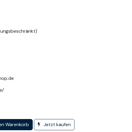
tungsbeschränkt)
shop.de
e/
en Warenkorb
Jetzt kaufen