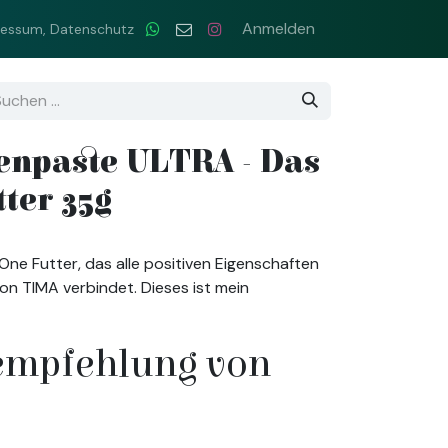
Downloads & Links
Hilfe
Wasserpanscher Tool
Anmelden
ressum, Datenschutz
enpaste ULTRA - Das
tter 35g
n One Futter, das alle positiven Eigenschaften
on TIMA verbindet. Dieses ist mein
empfehlung von