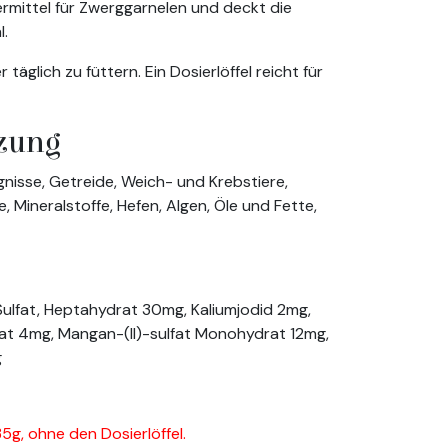
termittel für Zwerggarnelen und deckt die
l.
täglich zu füttern. Ein Dosierlöffel reicht für
zung
nisse, Getreide, Weich- und Krebstiere,
 Mineralstoffe, Hefen, Algen, Öle und Fette,
Sulfat, Heptahydrat 30mg, Kaliumjodid 2mg,
drat 4mg, Mangan-(II)-sulfat Monohydrat 12mg,
g
35g, ohne den Dosierlöffel.