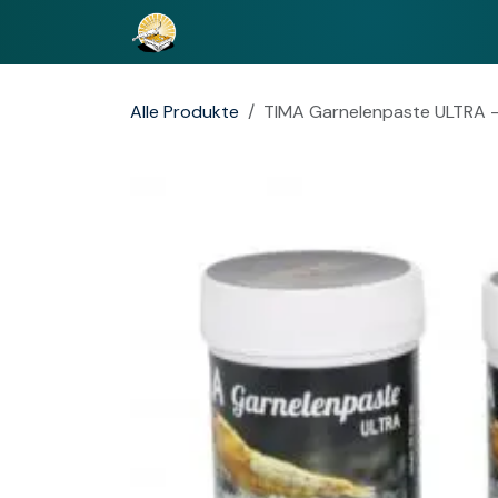
Zum Inhalt springen
Home
Adventskalender
Wissen
Alle Produkte
TIMA Garnelenpaste ULTRA - 