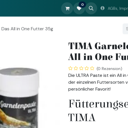
0
sdatenbank
Shop
Meine Zuchtanlage
Unternehmen
AGBs, Imp
Das All in One Futter 35g
TIMA Garnel
All in One Fu
(0 Rezension)
Die ULTRA Paste ist ein All i
der einzelnen Futtersorten v
persönlicher Favorit!
Fütterungs
TIMA