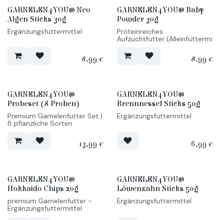
GARNELEN4YOU® Neo
GARNELEN4YOU® Baby
Algen Sticks 30g
Powder 30g
Ergänzungsfuttermittel
Proteinreiches
Aufzuchtfutter (Alleinfuttermitt
8,99
€
8,99
€
GARNELEN4YOU®
GARNELEN4YOU®
Probeset (8 Proben)
Brennnessel Sticks 50g
Premium Garnelenfutter Set |
Ergänzungsfuttermittel
8 pflanzliche Sorten
13,99
€
6,99
€
GARNELEN4YOU®
GARNELEN4YOU®
Hokkaido Chips 20g
Löwenzahn Sticks 50g
premium Garnelenfutter -
Ergänzungsfuttermittel
Ergänzungsfuttermittel