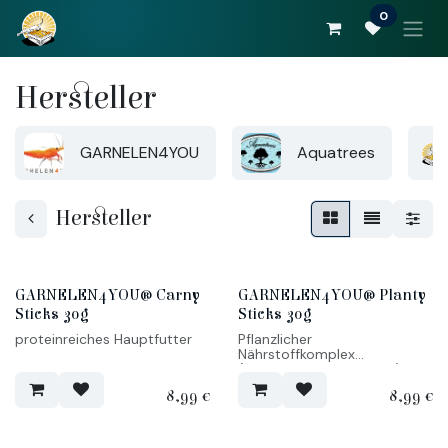
Zum Inhalt springen
0
Hersteller
GARNELEN4YOU
Aquatrees
Hersteller
GARNELEN4YOU® Carny
GARNELEN4YOU® Planty
Sticks 30g
Sticks 30g
proteinreiches Hauptfutter
Pflanzlicher
Nährstoffkomplex
(Ergänzungsfuttermittel)
8,99
€
8,99
€