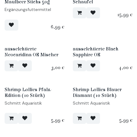
Maulbeer Sticks 50g
Schaufel
Ergänzungsfuttermittel
15,99
€
6,99
€
ausselektierte
ausselektierte Black
Neocaridina OE Mischer
Sapphire OE
3,00
€
4,00
€
Shrimp-Lollies Pfalz-
Shrimp-Lollies Blauer
Edition (10 Stück)
Diamant (10 Stück)
Schmitt Aquaristik
Schmitt Aquaristik
5,99
€
5,99
€